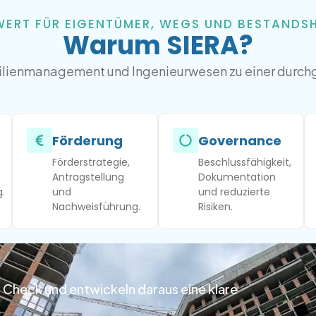
ERT FÜR EIGENTÜMER, WEGS UND BESTANDS
Warum SIERA?
lienmanagement und Ingenieurwesen zu einer durch
Förderung
Governance
Förderstrategie,
Beschlussfähigkeit,
Antragstellung
Dokumentation
.
und
und reduzierte
Nachweisführung.
Risiken.
Check und entwickeln daraus eine klare