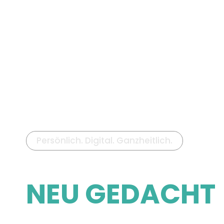
Über
Leistu
Persönlich. Digital. Ganzheitlich.​
IMMOBILIENM
NEU GEDACHT
SIERA Property Management verbindet die Verl