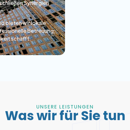
rschließen Synergien
en.
d bieten wir lokale
fessionelle Betreuung,
keit schafft.
UNSERE LEISTUNGEN
Was wir für Sie tun