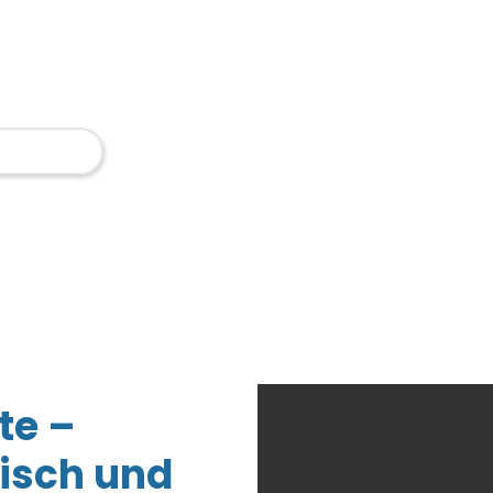
, Mietobjekte, Gewerbeimmobilien und
gen, die Werte sichern, Abläufe verbessern und
ntdecken
te –
nisch und