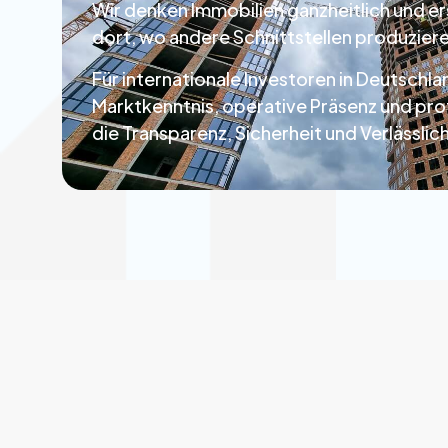
Wir denken Immobilien ganzheitlich und e
dort, wo andere Schnittstellen produzier
Für
internationale Investoren
in Deutschlan
Marktkenntnis, operative Präsenz und pro
die Transparenz, Sicherheit und Verlässlich