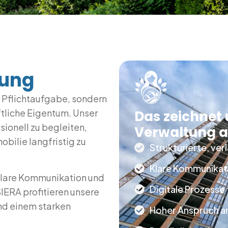
tung
 Pflichtaufgabe, sondern
tliche Eigentum. Unser
Das zeichnet
ionell zu begleiten,
Verwaltung 
bilie langfristig zu
Strukturierte, ve
Klare Kommunikati
 klare Kommunikation und
Digitale Prozesse
SIERA profitieren unsere
nd einem starken
Hoher Anspruch an