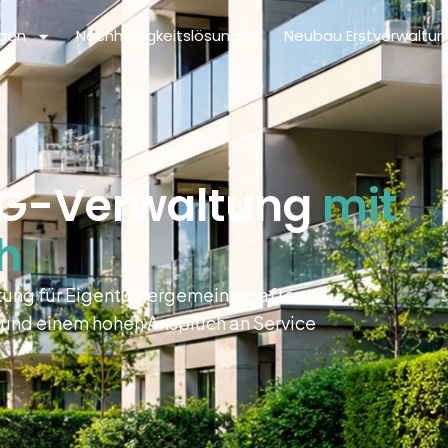
ngen
Nachhaltigkeitslösungen
Neubau Erstverwaltun
WEG-Verwaltung
mit
h
altung für Eigentümergemeinschaften —
 und einem hohen Anspruch an Service