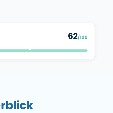
32
/100
rblick