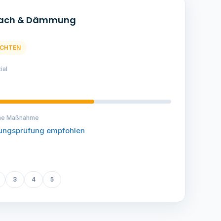
eizung & Energie
UNGSBEDARF
arpotenzial
ne Maßnahme
ierung Heizzentrale priorisieren
3
4
5