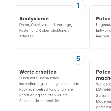
1
Analysieren
Poten
Daten, Objektzustand, Verträge,
Ungenutzt
Kosten und Risiken strukturiert
Entwickl
erfassen.
machen.
5
Werte erhalten
Poten
mach
Durch vorausschauende
Instandhaltungsplanung, strukturierte
Wir ident
Rücklagenbetrachtung und klare
Möglichk
Priorisierung schützen wir die
Sanierun
Substanz Ihrer Immobilie.
Modernis
gemeinsc