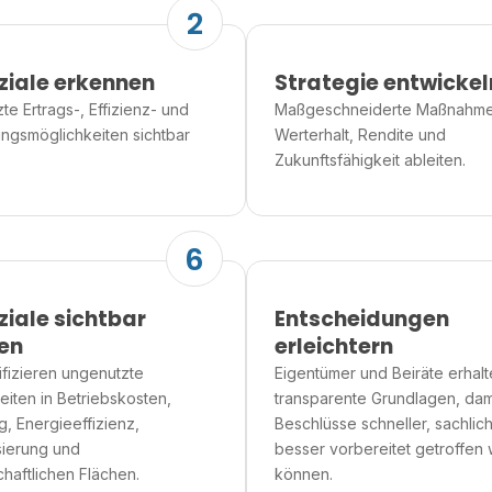
2
ziale erkennen
Strategie entwickel
e Ertrags-, Effizienz- und
Maßgeschneiderte Maßnahme
ungsmöglichkeiten sichtbar
Werterhalt, Rendite und
Zukunftsfähigkeit ableiten.
6
ziale sichtbar
Entscheidungen
en
erleichtern
ifizieren ungenutzte
Eigentümer und Beiräte erhal
eiten in Betriebskosten,
transparente Grundlagen, dam
g, Energieeffizienz,
Beschlüsse schneller, sachlic
ierung und
besser vorbereitet getroffen
haftlichen Flächen.
können.