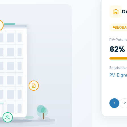
H
HANDL
CO₂-Einsp
32%
Empfohle
Modernis
1
2