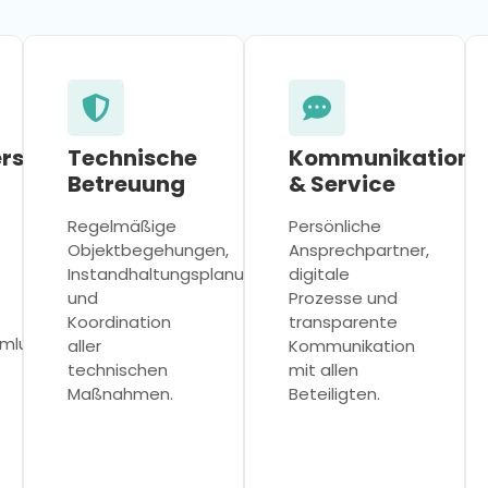
ersammlungen
Technische
Kommunikation
Betreuung
& Service
Regelmäßige
Persönliche
Objektbegehungen,
Ansprechpartner,
Instandhaltungsplanung
digitale
und
Prozesse und
Koordination
transparente
mmlungen
aller
Kommunikation
technischen
mit allen
Maßnahmen.
Beteiligten.