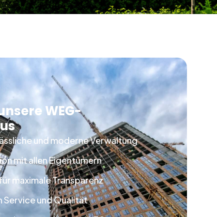
 unsere WEG-
aus
rlässliche und moderne Verwaltung
on mit allen Eigentümern
 für maximale Transparenz
 Service und Qualität