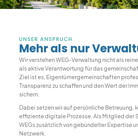
UNSER ANSPRUCH
Mehr als nur Verwal
Wir verstehen WEG-Verwaltung nicht als reine
als aktive Verantwortung für das gemeinschaf
Ziel ist es, Eigentümergemeinschaften profess
Transparenz zu schaffen und den Wert der Immo
sichern.
Dabei setzen wir auf persönliche Betreuung,
effiziente digitale Prozesse. Als Mitglied der 
WEGs zusätzlich von gebündelter Expertise u
Netzwerk.