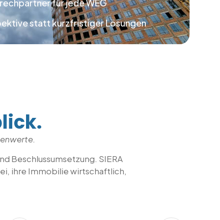
prechpartner für jede WEG
ektive statt kurzfristiger Lösungen
lick.
ienwerte.
und Beschlussumsetzung. SIERA
, ihre Immobilie wirtschaftlich,