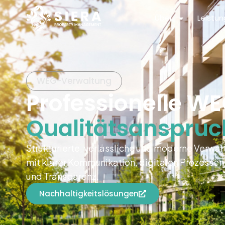
Über
Leistu
WEG-Verwaltung
Professionelle 
Qualitätsanspruc
Strukturierte, verlässliche und moderne Verw
mit klarer Kommunikation, digitalen Prozessen
und Transparenz.
Nachhaltigkeitslösungen