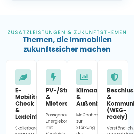
ZUSATZLEISTUNGEN & ZUKUNFTSTHEMEN
Themen, die Immobilien
zukunftssicher machen
E-
PV-/Stromkonzept
Klimaanpassung
Beschlus
Mobilitäts-
&
&
&
Check
Mieterstrom
Außenbereiche
Kommuni
&
(WEG-
Passgenaue
Maßnahmen
Ladeinfrastruktur
ready)
Energiekonzepte
zur
mit
Stärkung
Skalierbare
Verständlich,
Vergleich
der