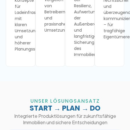
Konzepte
rechtssicher
von
Resilienz,
für
und
Betreibermodellen
Aufwertung
Ladeinfrastruktur
überzeugen
und
der
mit
kommunizier
praxisnahen
Außenbereiche
klaren
– für
Umsetzungswegen.
und
Umsetzungsoptionen
tragfähige
langfristigen
und
Eigentümere
Sicherung
höherer
des
Planungssicherheit.
Immobilienwerts.
UNSER LÖSUNGSANSATZ
START → PLAN → DO
Integrierte Produktlösungen für zukunftsfähige
Immobilien und sichere Entscheidungen