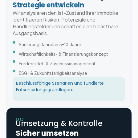
Strategie entwickeln
Wir analysieren den Ist-Zustand Ihrer Immobilie,
identifizieren Risiken, Potenziale und
Handlungsfelder und schaffen eine belastbare
Ausgangsbasis.
Sanierungsfahrplan 5–10 Jahre
Wirtschaftlichkeits- & Finanzierungskonzept
Fördermittel- & Zuschussmanagement
ESG- & Zukunftsfähigkeitsanalyse
Beschlussfähige Szenarien und fundierte
Entscheidungsgrundlagen.
DO
Umsetzung & Kontrolle
Sicher umsetzen