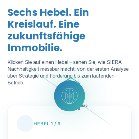
Sechs Hebel. Ein
Kreislauf. Eine
zukunftsfähige
Immobilie.
Klicken Sie auf einen Hebel – sehen Sie, wie SIERA
Nachhaltigkeit messbar macht: von der ersten Analyse
über Strategie und Förderung bis zum laufenden
Betrieb.
PV & E-
ESG &
CO₂-
ENERGIEEFFIZIENZ
KLIMARESILIENZ
FÖRDERMITTEL
REDUKTION
REPORTING
MOBILITÄT
HEBEL 1 / 6