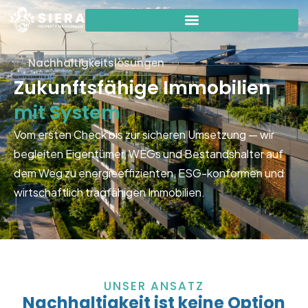
Nachhaltigkeitslösungen
Zukunftsfähige Immobilien
mit System
Vom ersten Check bis zur sicheren Umsetzung — wir
begleiten Eigentümer, WEGs und Bestandshalter auf
dem Weg zu energieeffizienten, ESG-konformen und
wirtschaftlich tragfähigen Immobilien.
UNSER ANSATZ
Nachhaltigkeit ist keine Option