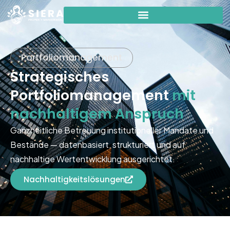
Portfoliomanagement
Strategisches
Portfoliomanagement
mit
nachhaltigem Anspruch
Ganzheitliche Betreuung institutioneller Mandate und
Bestände — datenbasiert, strukturiert und auf
nachhaltige Wertentwicklung ausgerichtet.
Nachhaltigkeitslösungen