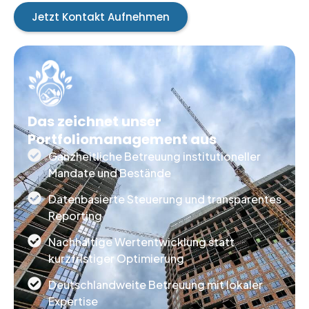
Jetzt Kontakt Aufnehmen
Das zeichnet unser
Portfoliomanagement aus
Ganzheitliche Betreuung institutioneller
Mandate und Bestände
Datenbasierte Steuerung und transparentes
Reporting
Nachhaltige Wertentwicklung statt
kurzfristiger Optimierung
Deutschlandweite Betreuung mit lokaler
Expertise