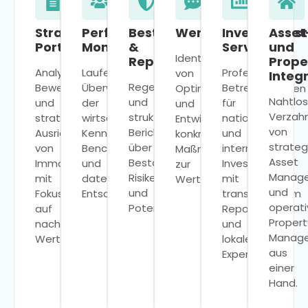
Strategische
Performance-
Bestandsanalyse
Wertentwicklungsst
Investor
Asset
Portfoliosteuerung
Monitoring
&
Services
und
Identifikation
Reporting
Prope
Analyse,
Laufende
Professionelle
von
Integ
Regelmäßige
Bewertung
Überwachung
Betreuung
Optimierungspotenzialen
Nahtlo
und
und
der
für
und
Verzah
strukturierte
strategische
wirtschaftlichen
nationale
Entwicklung
von
Berichterstattung
Ausrichtung
Kennzahlen,
und
konkreter
strate
über
von
Benchmarking
internationale
Maßnahmenpläne
Asset
Bestandsentwicklung,
Immobilienbeständen
und
Investoren
zur
Manag
Risiken
mit
datenbasierte
mit
Wertsteigerung.
und
und
Fokus
Entscheidungsgrundlagen.
transparentem
operat
Potenziale.
auf
Reporting
Propert
nachhaltige
und
Manag
Wertentwicklung.
lokaler
aus
Expertise.
einer
Hand.