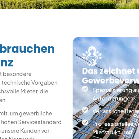
 brauchen
enz
Das zeichnet
lt besondere
Gewerbeverw
, technische Vorgaben,
Spezialisierung a
svolle Mieter, die
Anforderungen
en.
Verlässliche Betr
 mit, um gewerbliche
em hohen Servicestandard
Professionelles 
en unsere Kunden von
Mietstrukturen