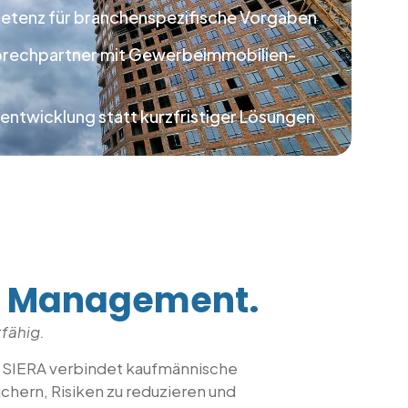
etenz für branchenspezifische Vorgaben
prechpartner mit Gewerbeimmobilien-
entwicklung statt kurzfristiger Lösungen
e Management.
fähig.
. SIERA verbindet kaufmännische
chern, Risiken zu reduzieren und