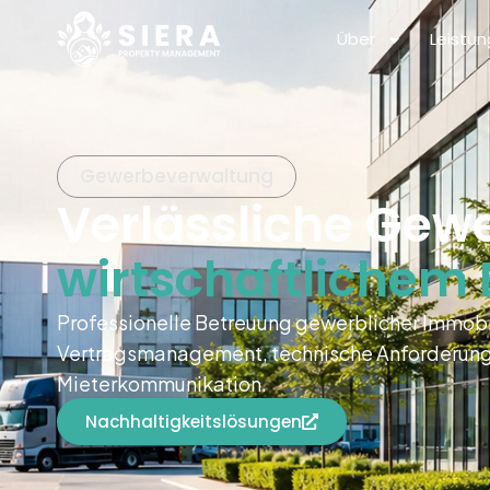
Über
Leistu
Gewerbeverwaltung
Verlässliche Ge
wirtschaftlichem 
Professionelle Betreuung gewerblicher Immobil
Vertragsmanagement, technische Anforderunge
Mieterkommunikation.
Nachhaltigkeitslösungen