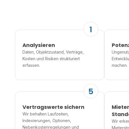
1
Analysieren
Poten
Daten, Objektzustand, Verträge,
Ungenutzt
Kosten und Risiken strukturiert
Entwickl
erfassen.
machen.
5
Vertragswerte sichern
Miete
Stando
Wir behalten Laufzeiten,
Indexierungen, Optionen,
Wir erke
Nebenkostenregelungen und
Mieterst