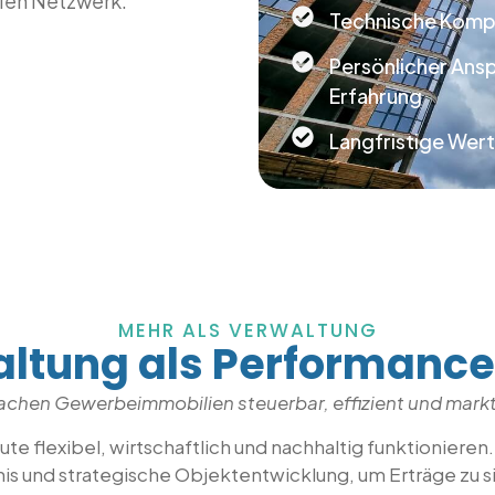
alen Netzwerk.
Technische Komp
Persönlicher Ans
Erfahrung
Langfristige Wert
MEHR ALS VERWALTUNG
ltung als Performanc
achen Gewerbeimmobilien steuerbar, effizient und markt
 flexibel, wirtschaftlich und nachhaltig funktionieren
nis und strategische Objektentwicklung, um Erträge zu si