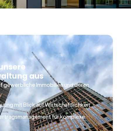
 unsere
altung aus
uf gewerbliche Immobilien und deren
euung mit Blick auf Wirtschaftlichkeit
Vertragsmanagement für komplexe