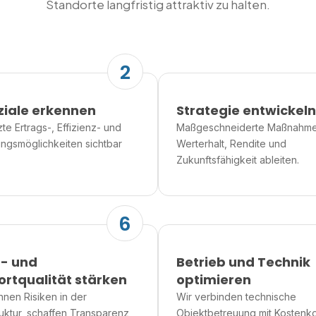
Standorte langfristig attraktiv zu halten.
2
ziale erkennen
Strategie entwickeln
e Ertrags-, Effizienz- und
Maßgeschneiderte Maßnahme
ungsmöglichkeiten sichtbar
Werterhalt, Rendite und
Zukunftsfähigkeit ableiten.
6
r- und
Betrieb und Technik
rtqualität stärken
optimieren
nnen Risiken in der
Wir verbinden technische
ruktur, schaffen Transparenz
Objektbetreuung mit Kostenko