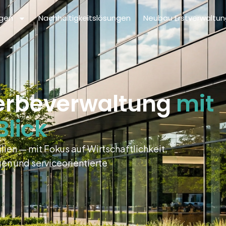
ngen
Nachhaltigkeitslösungen
Neubau Erstverwaltun
werbeverwaltung
mit
Blick
ien — mit Fokus auf Wirtschaftlichkeit,
n und serviceorientierte